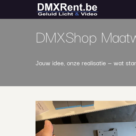
Overslaan naar inhoud
Startpagi
DMXShop Maat
Jouw idee, onze realisatie — wat sta