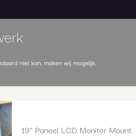
na
Projecten
Maatwerk
Over ons
Contac
werk
ndaard niet kan, maken wij mogelijk.
19" Paneel LCD Monitor Mount