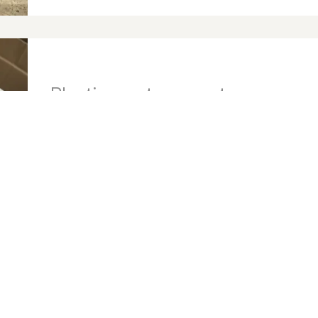
Plaatjes met connectoren
Op zoek naar een nette en professionele afwerking?
Wij maken afdekplaatjes op maat voor Bticino, Niko en 
hebt — van XLR tot HDMI of Fiber. Perfect voor vloer- 
Vraag vrijblijvend meer info
Kabels op maat